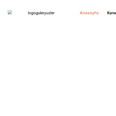
Anasayfa
Kuru
::$name in
isitme.com/public_html/wp-
unctions.php
on line
212